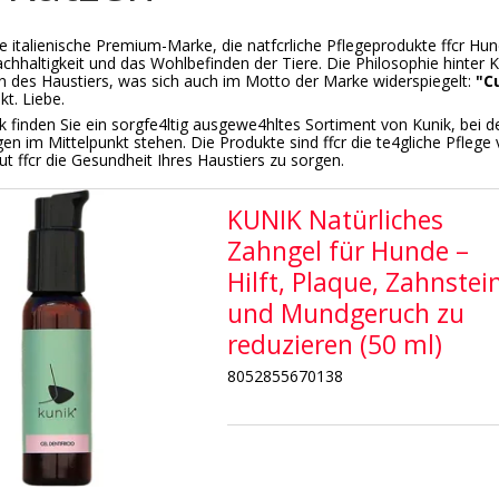
ne italienische Premium-Marke, die natfcrliche Pflegeprodukte ffcr Hu
achhaltigkeit und das Wohlbefinden der Tiere. Die Philosophie hinter 
 des Haustiers, was sich auch im Motto der Marke widerspiegelt:
"C
t. Liebe.
k finden Sie ein sorgfe4ltig ausgewe4hltes Sortiment von Kunik, bei 
en im Mittelpunkt stehen. Die Produkte sind ffcr die te4gliche Pfle
ut ffcr die Gesundheit Ihres Haustiers zu sorgen.
KUNIK Natürliches
Zahngel für Hunde –
Hilft, Plaque, Zahnstei
und Mundgeruch zu
reduzieren (50 ml)
8052855670138