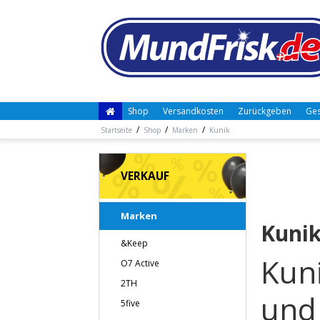
Shop
Versandkosten
Zurückgeben
Ges
/
/
/
Startseite
Shop
Marken
Kunik
VERKAUF
Marken
Kuni
&Keep
Kuni
O7 Active
2TH
und
5five