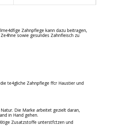
elme4dfige Zahnpflege kann dazu beitragen,
 Ze4hne sowie gesundes Zahnfleisch zu
die te4gliche Zahnpflege ffcr Haustier und
atur. Die Marke arbeitet gezielt daran,
Hand in Hand gehen.
6tige Zusatzstoffe unterstfctzen und