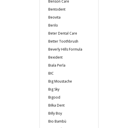
Benson Care
Bentodent
Beovita
Berilo
Beter Dental Care
Better Toothbrush
Beverly Hills Formula
Bexident
Biala Perla
BIC
Big Moustache
Big Sky
Bigood
Bilka Dent
Billy Boy
Bio Bambù