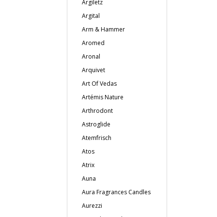
Argiletz
Argital
Arm & Hammer
Aromed
Aronal
Arquivet
Art Of Vedas
Artémis Nature
Arthrodont
Astroglide
Atemfrisch
Atos
Atrix
Auna
Aura Fragrances Candles
Aurezzi