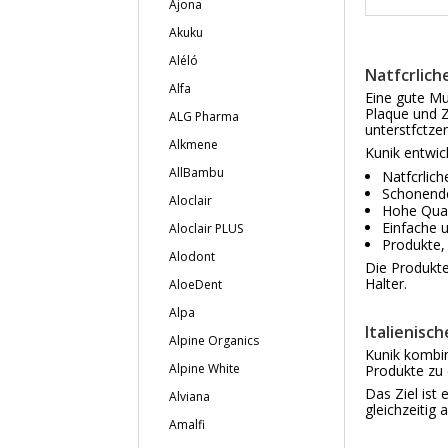
Ajona
Akuku
Aléló
Natfcrlic
Alfa
Eine gute Mu
Plaque und 
ALG Pharma
unterstfctzen
Alkmene
Kunik entwic
AllBambu
Natfcrlich
Schonend
Aloclair
Hohe Qual
Einfache 
Aloclair PLUS
Produkte, 
Alodont
Die Produkte
Halter.
AloeDent
Alpa
Italienisc
Alpine Organics
Kunik kombin
Alpine White
Produkte zu 
Das Ziel ist
Alviana
gleichzeitig
Amalfi