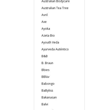
Australian Bodycare
Australian Tea Tree
Avril
Axe
Ayoka
Azeta Bio
Ayouth Veda
Ayurveda Auténtico
B&B
B. Braun
Bbies
BBlüv
Babongo
BaByliss
Bakanasan
Balvi