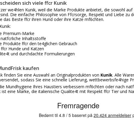
cheiden sich viele ffcr Kunik
tzer we4hlen Kunik, weil die Marke Produkte anbietet, die sowohl auf Q
 sind. Die einfache Philosophie von Ffcrsorge, Respekt und Liebe zu
die das Beste ffcr ihren Hund oder ihre Katze mf6chten.
Kunik:
che Premium-Marke
natfcrliche Inhaltsstoffe
 Produkte ffcr den te4glichen Gebrauch
t ffcr Hunde und Katzen
ite4t und durchdachte Formulierungen
MundFrisk kaufen
k finden Sie eine Auswahl an Originalprodukten von
Kunik
. Alle War
rsendet, sodass Sie eine schnelle Lieferung, wettbewerbsfe4hige Pr
 die Mundhygiene Ihres Haustiers verbessern mf6chten oder nach natfc
ist eine Marke, die italienische Qualite4t mit Respekt ffcr Tier und Na