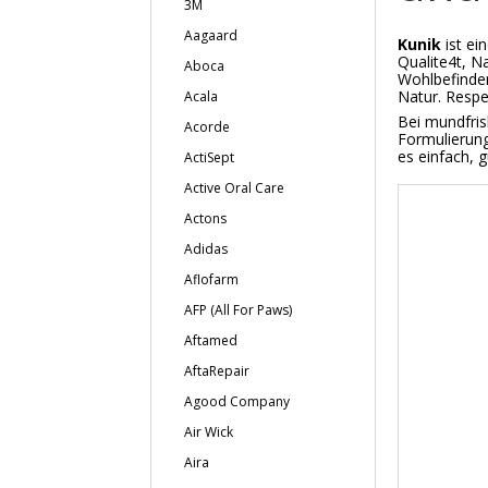
3M
Aagaard
Kunik
ist ei
Qualite4t, N
Aboca
Wohlbefinden
Natur. Respek
Acala
Bei mundfris
Acorde
Formulierung
es einfach, g
ActiSept
Active Oral Care
Actons
Adidas
Aflofarm
AFP (All For Paws)
Aftamed
AftaRepair
Agood Company
Air Wick
Aira