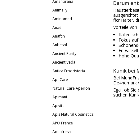
Amanprana
Darum ents
Haustierbesi
Animally
ausgerichtet
Aminomed
ffcr Halter, 
Vorteile von 
Anaé
Italienis
Anaftin
Fokus auf 
Anbesol
Schonende
Entwickel
Ancient Purity
Hohe Qual
Ancient Veda
Kunik bei 
Antica Erboristeria
Bei MundFris
ApaCare
De4nemark ve
Natural Care Apeiron
Egal, ob Sie
suchen Kunik 
Apimani
Apivita
Apis Natural Cosmetics
APO France
Aquafresh