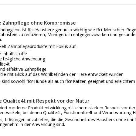
he Zahnpflege ohne Kompromisse
ndhygiene ist ffcr Haustiere genauso wichtig wie ffcr Menschen. Reg
Zahnstein zu reduzieren, Mundgeruch entgegenzuwirken und gesunde
.
kelt Zahnpflegeprodukte mit Fokus auf:
e Inhaltsstoffe
e te4gliche Anwendung
ite4t
und effektive Zahnpflege
die mit Blick auf das Wohlbefinden der Tiere entwickelt wurden
 sind sowohl ffcr Hunde als auch ffcr Katzen geeignet und erleichtern 
he Qualite4t mit Respekt vor der Natur
iert moderne Produktentwicklung mit einem starken Respekt vor der N
entwickeln, bei denen Qualite4t, Funktionalite4t und Verantwortung 
 es, Lf6sungen anzubieten, die die Gesundheit des Haustiers ohne unnf
 angenehm in der Anwendung sind.