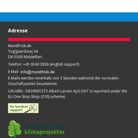
Adresse
MundFrisk.de
Teglgaardsvej 36
DK-5500 Middelfart
Telefon
:
+45 9340 3838 (english support)
E-Mail
:
E-Mails werden innerhalb von 3 Stunden während der normalen
Geschäftszeiten beantworte
USt-IdNr.
:
DK39991373 Albert Larsen ApS (VAT is reported under the
EU One Stop Shop (OSS) scheme)