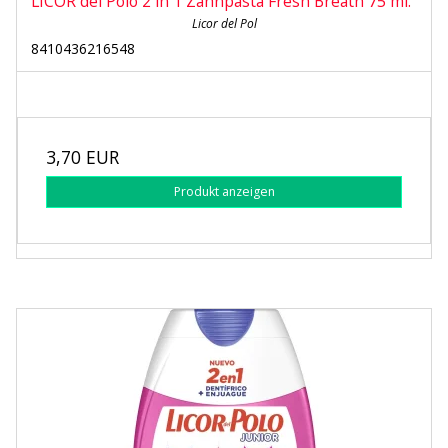
LICOR del Polo 2 in 1 Zahnpasta Fresh Breath 75 ml.
Licor del Pol
8410436216548
3,70 EUR
Produkt anzeigen