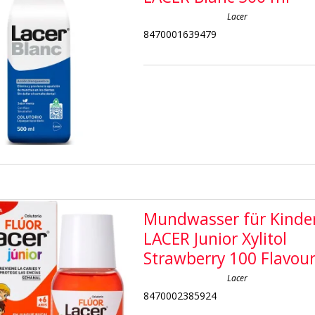
Lacer
8470001639479
Mundwasser für Kinde
LACER Junior Xylitol
Strawberry 100 Flavou
Lacer
8470002385924