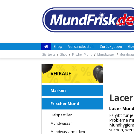
Shop
Versandkosten
Zurückgeben
Ges
/
/
/
/
Startseite
Shop
Frischer Mund
Mundwasser
Mundwass
VERKAUF
Marken
Lace
Frischer Mund
Lacer Mund
Halspastillen
Es gibt für 
Probleme mi
Mundwasser
Mundhygiene 
suchen, werd
Mundwassermarken