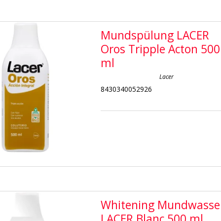
Mundspülung LACER
Oros Tripple Acton 500
ml
Lacer
8430340052926
Whitening Mundwasse
LACER Blanc 500 ml