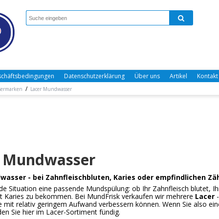
chäftsbedingungen
Datenschutzerklärung
Über uns
Artikel
Kontakt
/
ermarken
Lacer Mundwasser
r Mundwasser
wasser - bei Zahnfleischbluten, Karies oder empfindlichen Z
jede Situation eine passende Mundspülung: ob Ihr Zahnfleisch blutet, 
t Karies zu bekommen. Bei MundFrisk verkaufen wir mehrere
Lacer
-
mit relativ geringem Aufwand verbessern können. Wenn Sie also ei
en Sie hier im Lacer-Sortiment fündig.