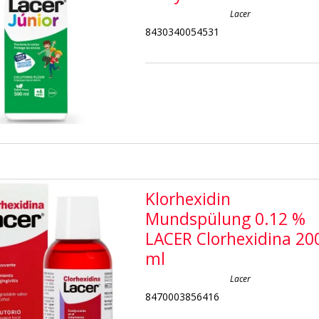
Lacer
8430340054531
Klorhexidin
Mundspülung 0.12 %
LACER Clorhexidina 20
ml
Lacer
8470003856416