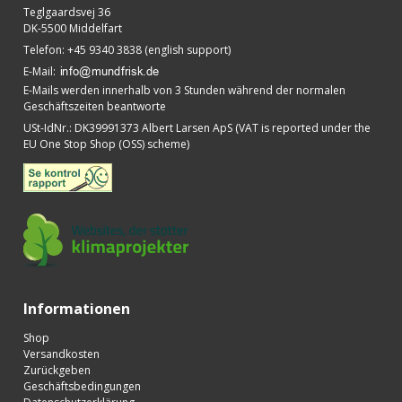
Teglgaardsvej 36
DK-5500 Middelfart
Telefon
:
+45 9340 3838 (english support)
E-Mail
:
E-Mails werden innerhalb von 3 Stunden während der normalen
Geschäftszeiten beantworte
USt-IdNr.
:
DK39991373 Albert Larsen ApS (VAT is reported under the
EU One Stop Shop (OSS) scheme)
Informationen
Shop
Versandkosten
Zurückgeben
Geschäftsbedingungen