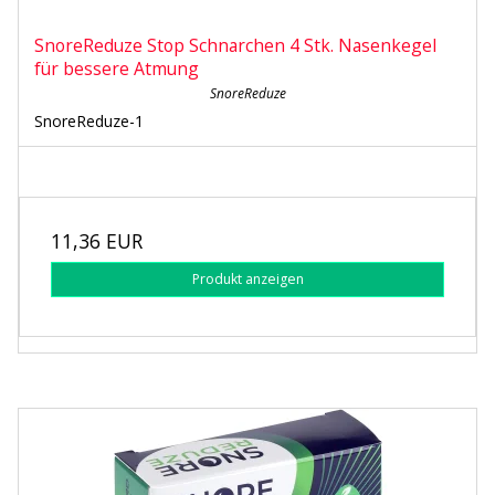
SnoreReduze Stop Schnarchen 4 Stk. Nasenkegel
für bessere Atmung
SnoreReduze
SnoreReduze-1
11,36 EUR
Produkt anzeigen