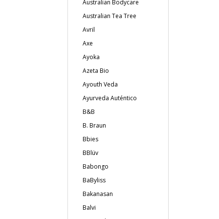
Australian Bodycare
Australian Tea Tree
Avril
Axe
Ayoka
Azeta Bio
Ayouth Veda
Ayurveda Auténtico
B&B
B. Braun
Bbies
BBlüv
Babongo
BaByliss
Bakanasan
Balvi