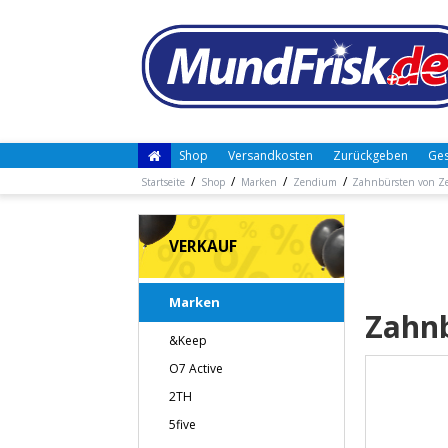
Shop
Versandkosten
Zurückgeben
Ges
/
/
/
/
Startseite
Shop
Marken
Zendium
Zahnbürsten von 
VERKAUF
Marken
Zahn
&Keep
O7 Active
2TH
5five