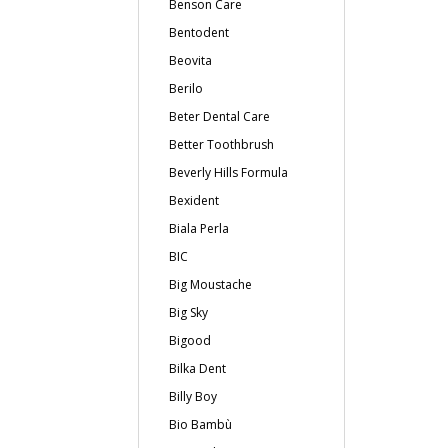
Benson Care
Bentodent
Beovita
Berilo
Beter Dental Care
Better Toothbrush
Beverly Hills Formula
Bexident
Biala Perla
BIC
Big Moustache
Big Sky
Bigood
Bilka Dent
Billy Boy
Bio Bambù