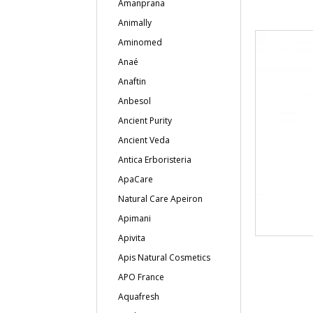
Amanprana
Animally
Aminomed
Anaé
Anaftin
Anbesol
Ancient Purity
Ancient Veda
Antica Erboristeria
ApaCare
Natural Care Apeiron
Apimani
Apivita
Apis Natural Cosmetics
APO France
Aquafresh