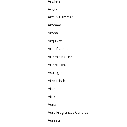
Argiletz
Argital
Arm & Hammer
Aromed
Aronal
Arquivet
Art Of Vedas
Artémis Nature
Arthrodont
Astroglide
Atemfrisch
Atos
Atrix
Auna
Aura Fragrances Candles
Aurezzi