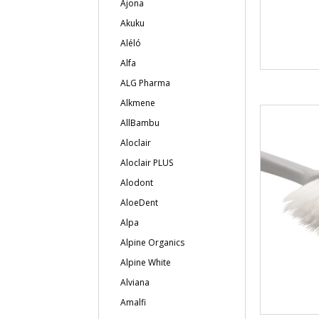
Ajona
Akuku
Aléló
Alfa
ALG Pharma
Alkmene
AllBambu
Aloclair
Aloclair PLUS
Alodont
AloeDent
Alpa
Alpine Organics
Alpine White
Alviana
Amalfi