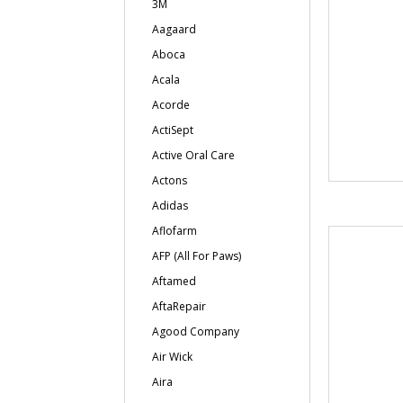
3M
Aagaard
Aboca
Acala
Acorde
ActiSept
Active Oral Care
Actons
Adidas
Aflofarm
AFP (All For Paws)
Aftamed
AftaRepair
Agood Company
Air Wick
Aira