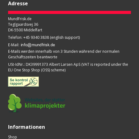
Adresse
MundFrisk.de
Teglgaardsvej 36
DK-5500 Middelfart
Telefon
:
+45 9340 3838 (english support)
E-Mail
:
E-Mails werden innerhalb von 3 Stunden während der normalen
Geschäftszeiten beantworte
USt-IdNr.
:
DK39991373 Albert Larsen ApS (VAT is reported under the
EU One Stop Shop (OSS) scheme)
Informationen
Shop