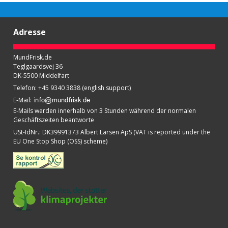
Adresse
MundFrisk.de
Teglgaardsvej 36
DK-5500 Middelfart
Telefon
:
+45 9340 3838 (english support)
E-Mail
:
E-Mails werden innerhalb von 3 Stunden während der normalen
Geschäftszeiten beantworte
USt-IdNr.
:
DK39991373 Albert Larsen ApS (VAT is reported under the
EU One Stop Shop (OSS) scheme)