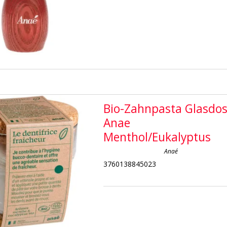
Bio-Zahnpasta Glasdo
Anae
Menthol/Eukalyptus
Anaé
3760138845023