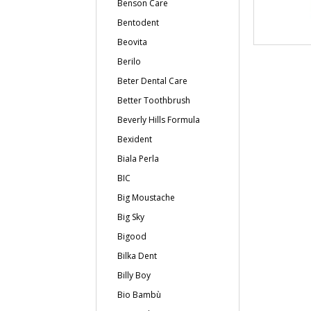
Benson Care
Bentodent
Beovita
Berilo
Beter Dental Care
Better Toothbrush
Beverly Hills Formula
Bexident
Biala Perla
BIC
Big Moustache
Big Sky
Bigood
Bilka Dent
Billy Boy
Bio Bambù