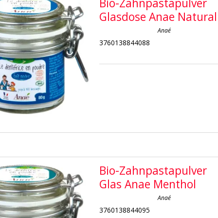
Bio-Zahnpastapulver
Glasdose Anae Natural
Anaé
3760138844088
Bio-Zahnpastapulver
Glas Anae Menthol
Anaé
3760138844095