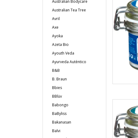
Australian Bodycare
Australian Tea Tree
Avril
Axe
Ayoka
Azeta Bio
Ayouth Veda
Ayurveda Auténtico
B&B
B. Braun
Bbies
BBlüv
Babongo
BaByliss
Bakanasan
Balvi