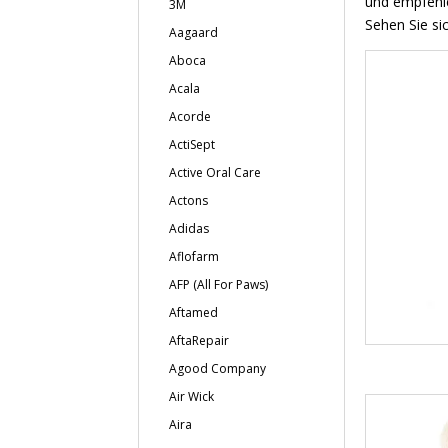
und empfehle
3M
Sehen Sie si
Aagaard
Aboca
Acala
Acorde
ActiSept
Active Oral Care
Actons
Adidas
Aflofarm
AFP (All For Paws)
Aftamed
AftaRepair
Agood Company
Air Wick
Aira