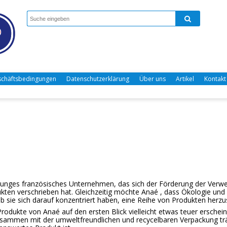
chäftsbedingungen
Datenschutzerklärung
Über uns
Artikel
Kontakt
 junges französisches Unternehmen, das sich der Förderung der Verw
kten verschrieben hat. Gleichzeitig möchte Anaé , dass Ökologie und N
b sie sich darauf konzentriert haben, eine Reihe von Produkten herzus
odukte von Anaé auf den ersten Blick vielleicht etwas teuer erscheinen
sammen mit der umweltfreundlichen und recycelbaren Verpackung träg