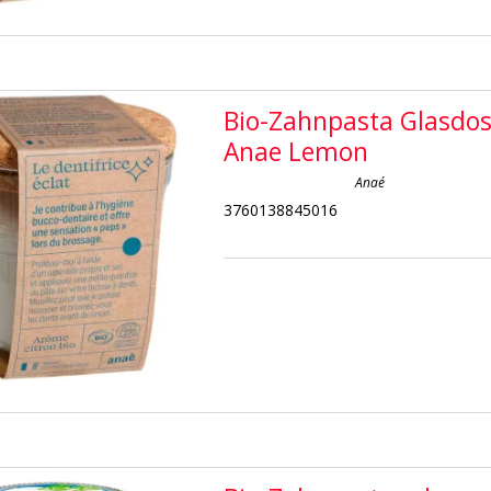
Bio-Zahnpasta Glasdo
Anae Lemon
Anaé
3760138845016