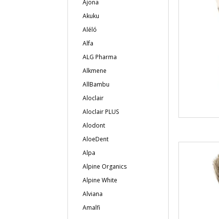
Ajona
Akuku
Aléló
Alfa
ALG Pharma
Alkmene
AllBambu
Aloclair
Aloclair PLUS
Alodont
AloeDent
Alpa
Alpine Organics
Alpine White
Alviana
Amalfi