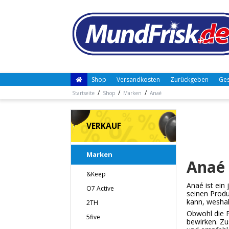
Shop
Versandkosten
Zurückgeben
Ges
/
/
/
Startseite
Shop
Marken
Anaé
VERKAUF
Marken
Anaé
&Keep
Anaé ist ein
O7 Active
seinen Produ
kann, weshal
2TH
Obwohl die Pr
5five
bewirken. Zu