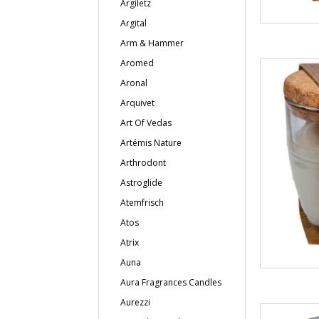
Argiletz
Argital
Arm & Hammer
Aromed
Aronal
Arquivet
Art Of Vedas
Artémis Nature
Arthrodont
Astroglide
Atemfrisch
Atos
Atrix
Auna
Aura Fragrances Candles
Aurezzi