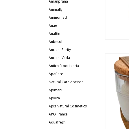
Amanprana
Animally
Aminomed
Anaé
Anaftin
Anbesol
Ancient Purity
Ancient Veda
Antica Erboristeria
ApaCare
Natural Care Apeiron
Apimani
Apivita
Apis Natural Cosmetics
APO France
Aquafresh