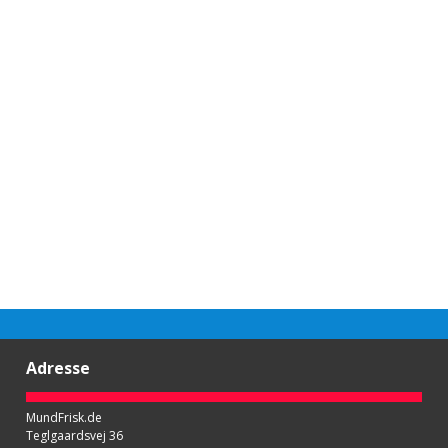
Adresse
MundFrisk.de
Teglgaardsvej 36