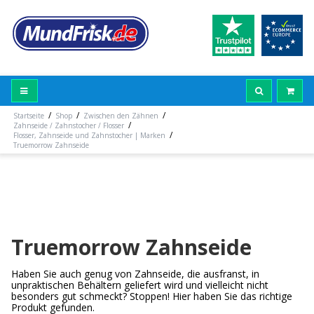
/
/
/
Startseite
Shop
Zwischen den Zähnen
/
Zahnseide / Zahnstocher / Flosser
/
Flosser, Zahnseide und Zahnstocher | Marken
Truemorrow Zahnseide
Truemorrow Zahnseide
Haben Sie auch genug von Zahnseide, die ausfranst, in
unpraktischen Behältern geliefert wird und vielleicht nicht
besonders gut schmeckt? Stoppen! Hier haben Sie das richtige
Produkt gefunden.