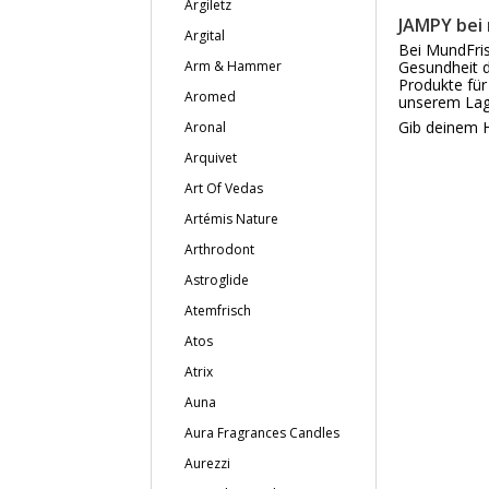
Argiletz
JAMPY bei
Argital
Bei MundFris
Arm & Hammer
Gesundheit d
Produkte für
Aromed
unserem Lag
Gib deinem H
Aronal
Arquivet
Art Of Vedas
Artémis Nature
Arthrodont
Astroglide
Atemfrisch
Atos
Atrix
Auna
Aura Fragrances Candles
Aurezzi