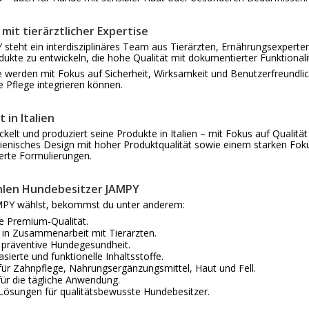
 mit tierärztlicher Expertise
 steht ein interdisziplinäres Team aus Tierärzten, Ernährungsexperte
odukte zu entwickeln, die hohe Qualität mit dokumentierter Funktionali
e werden mit Fokus auf Sicherheit, Wirksamkeit und Benutzerfreundlich
he Pflege integrieren können.
 in Italien
kelt und produziert seine Produkte in Italien – mit Fokus auf Quali
alienisches Design mit hoher Produktqualität sowie einem starken Fo
erte Formulierungen.
len Hundebesitzer JAMPY
PY wählst, bekommst du unter anderem:
he Premium-Qualität.
t in Zusammenarbeit mit Tierärzten.
 präventive Hundegesundheit.
sierte und funktionelle Inhaltsstoffe.
für Zahnpflege, Nahrungsergänzungsmittel, Haut und Fell.
für die tägliche Anwendung.
ösungen für qualitätsbewusste Hundebesitzer.