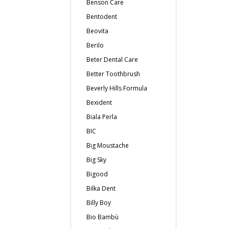
Benson Care
Bentodent
Beovita
Berilo
Beter Dental Care
Better Toothbrush
Beverly Hills Formula
Bexident
Biala Perla
BIC
Big Moustache
Big Sky
Bigood
Bilka Dent
Billy Boy
Bio Bambù