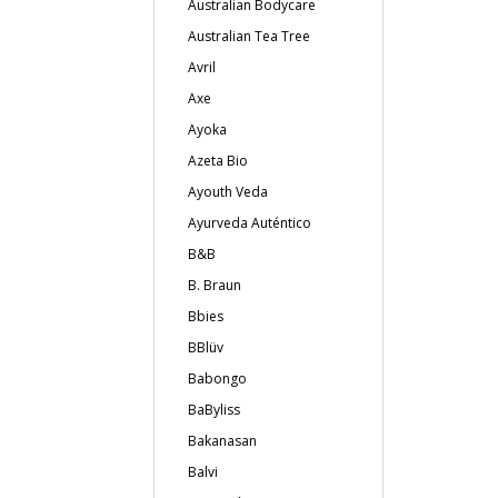
Australian Bodycare
Australian Tea Tree
Avril
Axe
Ayoka
Azeta Bio
Ayouth Veda
Ayurveda Auténtico
B&B
B. Braun
Bbies
BBlüv
Babongo
BaByliss
Bakanasan
Balvi