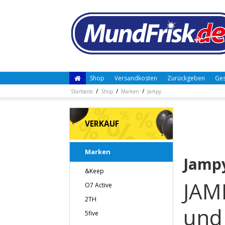
Shop
Versandkosten
Zurückgeben
Ges
/
/
/
Startseite
Shop
Marken
Jampy
VERKAUF
Marken
Jamp
&Keep
JAMP
O7 Active
2TH
und
5five