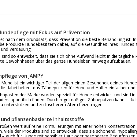
undepflege mit Fokus auf Prävention
et nach dem Grundsatz, dass Prävention die beste Behandlung ist. Ind
 die Produkte Hundebesitzern dabei, auf die Gesundheit ihres Hundes
e und Verdauung.
sind so entwickelt, dass sie sich ohne Aufwand leicht in die tägliche 
gute Gewohnheiten über das ganze Hundeleben hinweg aufzubauen.
pflege von JAMPY
 Mund ist ein wichtiger Teil der allgemeinen Gesundheit deines Hundes
die dabei helfen, das Zähneputzen für Hund und Halter einfacher u
npasten der Marke wurden speziell für Hunde entwickelt und sind in G
ers appetitlich finden. Durch regelmäßiges Zähneputzen kannst du h
zu unterstützen und zu frischerem Atem beizutragen.
 und pflanzenbasierte Inhaltsstoffe
roßen Wert auf reine Formulierungen mit einer hohen Konzentration a
en. Viele der Produkte sind so entwickelt, dass sie schonend, hypoal
d – auch für Hunde mit sensibler Haut oder besonderen Bedürfnissen.