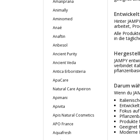
Amanprana
Animally
Entwickelt
Aminomed
Hinter JAMPY
arbeitet, Pr
Anaé
Alle Produkt
Anaftin
in die täglic
Anbesol
Hergestellt
Ancient Purity
JAMPY entwic
Ancient Veda
verbindet it
pflanzenbasi
Antica Erboristeria
ApaCare
Darum wäh
Natural Care Apeiron
Wenn du JAM
Apimani
Italienisc
Entwickel
Apivita
Fokus auf
Apis Natural Cosmetics
Pflanzenba
Produkte 
APO France
Geeignet 
Moderne L
Aquafresh