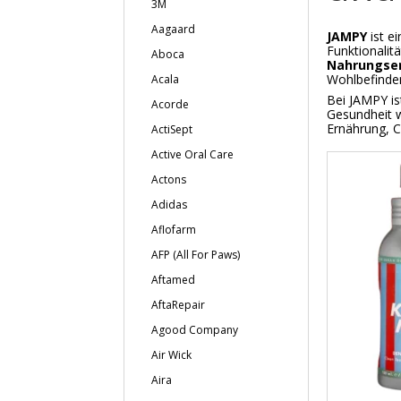
3M
Aagaard
JAMPY
ist e
Funktionalit
Aboca
Nahrungser
Wohlbefinden
Acala
Bei JAMPY is
Acorde
Gesundheit w
Ernährung, C
ActiSept
Active Oral Care
Actons
Adidas
Aflofarm
AFP (All For Paws)
Aftamed
AftaRepair
Agood Company
Air Wick
Aira