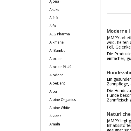
Ajona
Akuku
Aléló
Alfa
Moderne H
ALG Pharma
JAMPY arbeit
wird, helfen
Alkmene
Fell, Gelenk
AllBambu
Die Produkte 
einfacher, 
Aloclair
Aloclair PLUS
Hundezahn
Alodont
Ein gesunder
AloeDent
Zahnpflege, 
Die Hundezah
Alpa
Hunde besond
Alpine Organics
Zahnfleisch 
Alpine White
Natürliche
Alviana
JAMPY legt g
Amalfi
Inhaltsstoff
geeignet sin