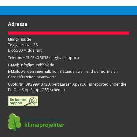
Adresse
MundFrisk.de
Teglgaardsvej 36
DK-5500 Middelfart
Telefon
:
+45 9340 3838 (english support)
E-Mail
:
E-Mails werden innerhalb von 3 Stunden während der normalen
Geschäftszeiten beantworte
USt-IdNr.
:
DK39991373 Albert Larsen ApS (VAT is reported under the
EU One Stop Shop (OSS) scheme)