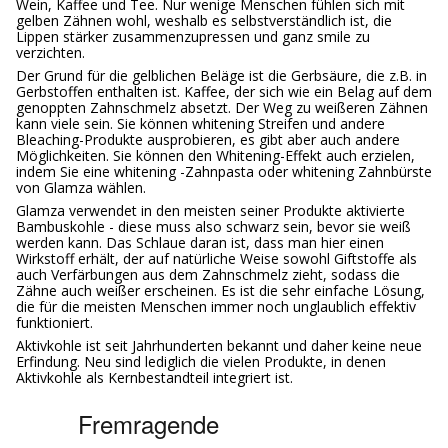
Wein, Kaffee und Tee. Nur wenige Menschen fühlen sich mit
gelben Zähnen wohl, weshalb es selbstverständlich ist, die
Lippen stärker zusammenzupressen und ganz smile zu
verzichten.
Der Grund für die gelblichen Beläge ist die Gerbsäure, die z.B. in
Gerbstoffen enthalten ist. Kaffee, der sich wie ein Belag auf dem
genoppten Zahnschmelz absetzt. Der Weg zu weißeren Zähnen
kann viele sein. Sie können whitening Streifen und andere
Bleaching-Produkte ausprobieren, es gibt aber auch andere
Möglichkeiten. Sie können den Whitening-Effekt auch erzielen,
indem Sie eine whitening -Zahnpasta oder whitening Zahnbürste
von Glamza wählen.
Glamza verwendet in den meisten seiner Produkte aktivierte
Bambuskohle - diese muss also schwarz sein, bevor sie weiß
werden kann. Das Schlaue daran ist, dass man hier einen
Wirkstoff erhält, der auf natürliche Weise sowohl Giftstoffe als
auch Verfärbungen aus dem Zahnschmelz zieht, sodass die
Zähne auch weißer erscheinen. Es ist die sehr einfache Lösung,
die für die meisten Menschen immer noch unglaublich effektiv
funktioniert.
Aktivkohle ist seit Jahrhunderten bekannt und daher keine neue
Erfindung. Neu sind lediglich die vielen Produkte, in denen
Aktivkohle als Kernbestandteil integriert ist.