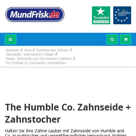
/
/
/
Startseite
Shop
Zwischen den Zähnen
/
Zahnseide / Zahnstocher / Flosser
/
Flosser, Zahnseide und Zahnstocher | Marken
The Humble Co. Zahnseide + Zahnstocher
The Humble Co. Zahnseide +
Zahnstocher
Halten Sie Ihre Zähne sauber mit Zahnseide von Humble and
Co. in praktischer und umweltfreundlicher Verpackung. Wählen